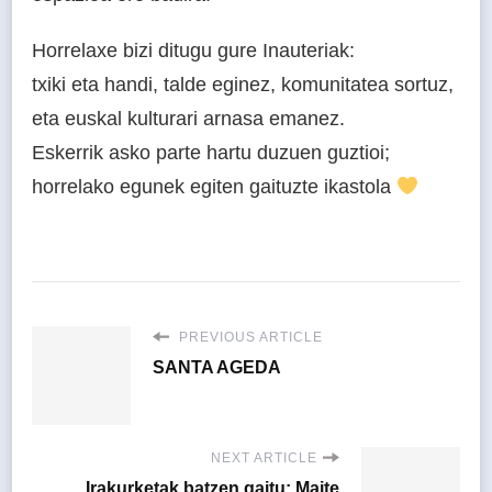
Horrelaxe bizi ditugu gure Inauteriak:
txiki eta handi, talde eginez, komunitatea sortuz,
eta euskal kulturari arnasa emanez.
Eskerrik asko parte hartu duzuen guztioi;
horrelako egunek egiten gaituzte ikastola
PREVIOUS ARTICLE
SANTA AGEDA
NEXT ARTICLE
Irakurketak batzen gaitu: Maite