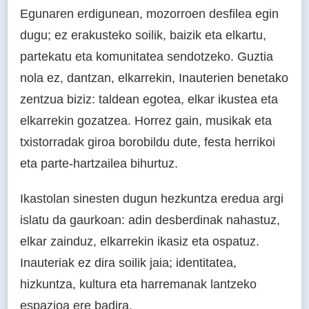
Egunaren erdigunean, mozorroen desfilea egin
dugu; ez erakusteko soilik, baizik eta elkartu,
partekatu eta komunitatea sendotzeko. Guztia
nola ez, dantzan, elkarrekin, Inauterien benetako
zentzua biziz: taldean egotea, elkar ikustea eta
elkarrekin gozatzea. Horrez gain, musikak eta
txistorradak giroa borobildu dute, festa herrikoi
eta parte-hartzailea bihurtuz.
Ikastolan sinesten dugun hezkuntza eredua argi
islatu da gaurkoan: adin desberdinak nahastuz,
elkar zainduz, elkarrekin ikasiz eta ospatuz.
Inauteriak ez dira soilik jaia; identitatea,
hizkuntza, kultura eta harremanak lantzeko
espazioa ere badira.