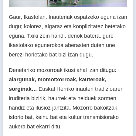
Gaur, Ikastolan, Inauteriak ospatzeko eguna izan
dugu; kolorez, algaraz eta konplizitatez betetako
eguna. Txiki zein handi, denok batera, gure
ikastolako egunerokoa aberasten duten une
berezi horietako bat bizi izan dugu.
Denetariko mozorroak ikusi ahal izan ditugu:
alargunak, momotxorroak, kauteroak,
sorginak…
Euskal Herriko inauteri tradizioaren
iruditeria bizirik, haurrek eta helduek sormen
handiz eta ilusioz jantzita. Mozorro bakoitzak
istorio bat, keinu bat eta kultur transmisiorako
aukera bat ekarri ditu.