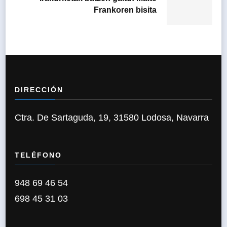
Frankoren bisita
DIRECCIÓN
Ctra. De Sartaguda, 19, 31580 Lodosa, Navarra
TELÉFONO
948 69 46 54
698 45 31 03