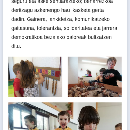
seguru eta aske sentiarazteko; beharrezkoa
deritzagu azkenengo hau ikasketa gerta
dadin. Gainera, lankidetza, komunikatzeko
gaitasuna, tolerantzia, solidaritatea eta jarrera
demokratikoa bezalako baloreak bultzatzen
ditu.