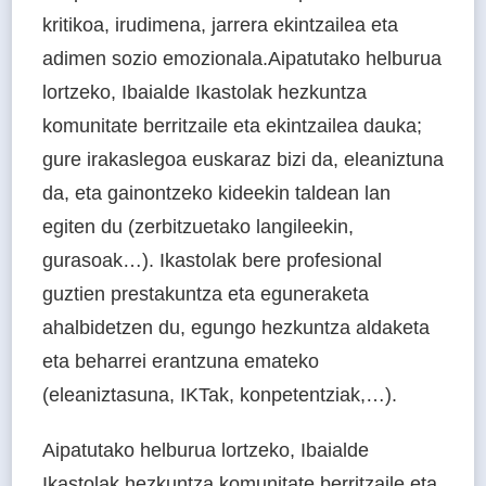
kritikoa, irudimena, jarrera ekintzailea eta
adimen sozio emozionala.Aipatutako helburua
lortzeko, Ibaialde Ikastolak hezkuntza
komunitate berritzaile eta ekintzailea dauka;
gure irakaslegoa euskaraz bizi da, eleaniztuna
da, eta gainontzeko kideekin taldean lan
egiten du (zerbitzuetako langileekin,
gurasoak…). Ikastolak bere profesional
guztien prestakuntza eta eguneraketa
ahalbidetzen du, egungo hezkuntza aldaketa
eta beharrei erantzuna emateko
(eleaniztasuna, IKTak, konpetentziak,…).
Aipatutako helburua lortzeko, Ibaialde
Ikastolak hezkuntza komunitate berritzaile eta