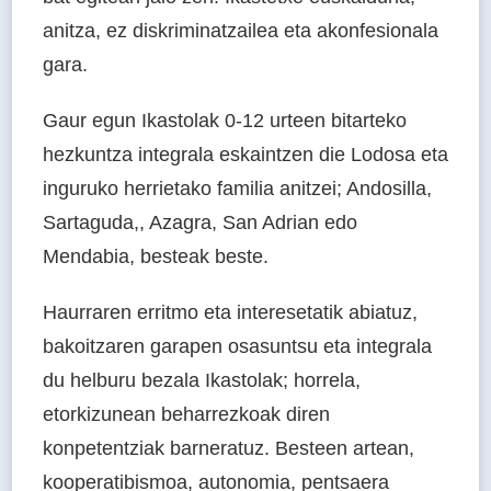
anitza, ez diskriminatzailea eta akonfesionala
gara.
Gaur egun Ikastolak 0-12 urteen bitarteko
hezkuntza integrala eskaintzen die Lodosa eta
inguruko herrietako familia anitzei; Andosilla,
Sartaguda,, Azagra, San Adrian edo
Mendabia, besteak beste.
Haurraren erritmo eta interesetatik abiatuz,
bakoitzaren garapen osasuntsu eta integrala
du helburu bezala Ikastolak; horrela,
etorkizunean beharrezkoak diren
konpetentziak barneratuz. Besteen artean,
kooperatibismoa, autonomia, pentsaera