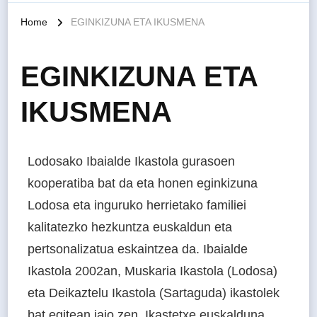
Home
EGINKIZUNA ETA IKUSMENA
EGINKIZUNA ETA
IKUSMENA
Lodosako Ibaialde Ikastola gurasoen
kooperatiba bat da eta honen eginkizuna
Lodosa eta inguruko herrietako familiei
kalitatezko hezkuntza euskaldun eta
pertsonalizatua eskaintzea da. Ibaialde
Ikastola 2002an, Muskaria Ikastola (Lodosa)
eta Deikaztelu Ikastola (Sartaguda) ikastolek
bat egitean jaio zen. Ikastetxe euskalduna,