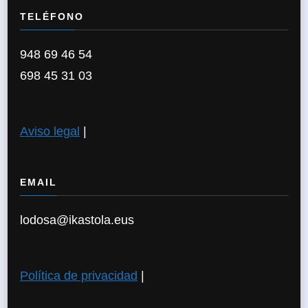
TELÉFONO
948 69 46 54
698 45 31 03
Aviso legal
|
EMAIL
lodosa@ikastola.eus
Política de privacidad
|