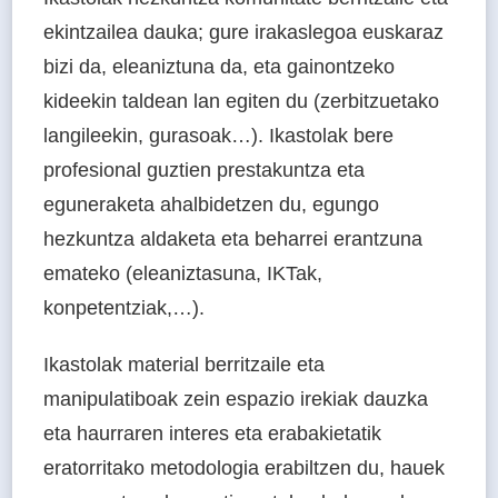
ekintzailea dauka; gure irakaslegoa euskaraz
bizi da, eleaniztuna da, eta gainontzeko
kideekin taldean lan egiten du (zerbitzuetako
langileekin, gurasoak…). Ikastolak bere
profesional guztien prestakuntza eta
eguneraketa ahalbidetzen du, egungo
hezkuntza aldaketa eta beharrei erantzuna
emateko (eleaniztasuna, IKTak,
konpetentziak,…).
Ikastolak material berritzaile eta
manipulatiboak zein espazio irekiak dauzka
eta haurraren interes eta erabakietatik
eratorritako metodologia erabiltzen du, hauek