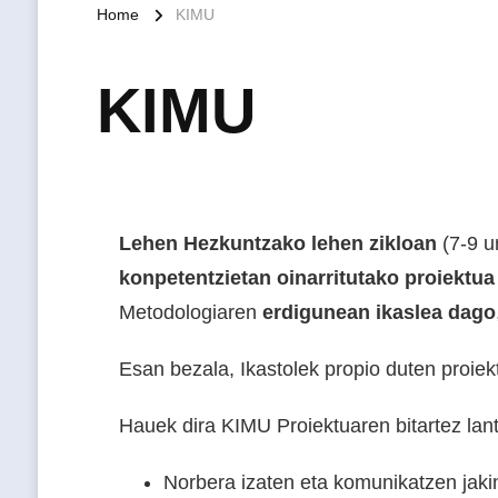
Home
KIMU
KIMU
Lehen Hezkuntzako lehen zikloan
(7-9 u
konpetentzietan oinarritutako proiektua
Metodologiaren
erdigunean ikaslea dago
Esan bezala, Ikastolek propio duten proiek
Hauek dira KIMU Proiektuaren bitartez lan
Norbera izaten eta komunikatzen jaki