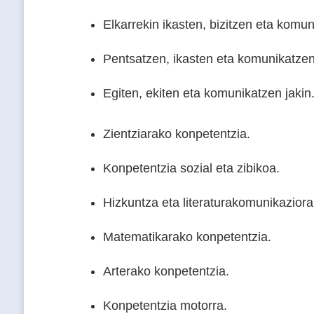
Elkarrekin ikasten, bizitzen eta komun
Pentsatzen, ikasten eta komunikatzen
Egiten, ekiten eta komunikatzen jakin
Zientziarako konpetentzia.
Konpetentzia sozial eta zibikoa.
Hizkuntza eta literaturakomunikaziora
Matematikarako konpetentzia.
Arterako konpetentzia.
Konpetentzia motorra.