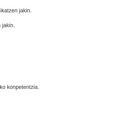
ikatzen jakin.
 jakin.
.
ko konpetentzia.