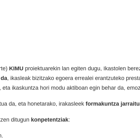
rte)
KIMU
proiektuarekin lan egiten dugu, Ikastolen berez
 da
, ikasleak bizitzako egoera errealei erantzuteko pres
, eta ikaskuntza hori modu aktiboan egin behar da, emoz
tua da, eta honetarako, irakasleek
formakuntza jarraitu
tzen ditugun
konpetentziak
:
n.