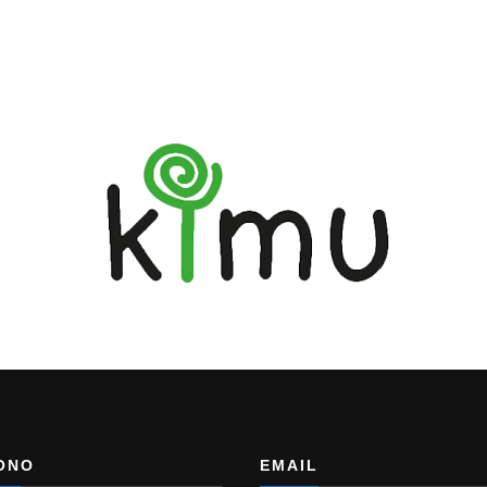
ONO
EMAIL