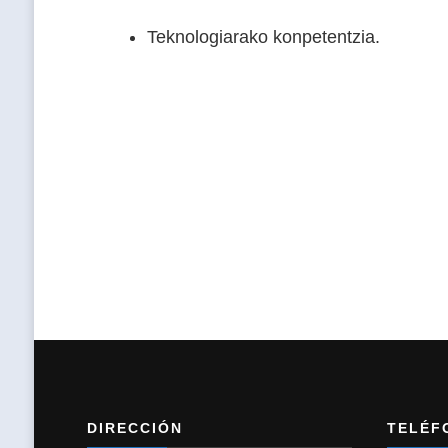
Teknologiarako konpetentzia.
DIRECCIÓN
TELÉF