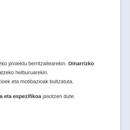
ko proiektu berritzailearekin.
Oinarrizko
tatzeko helburuarekin.
ioek eta motibazioak bultzatuta.
a eta espezifikoa
jasotzen dute.