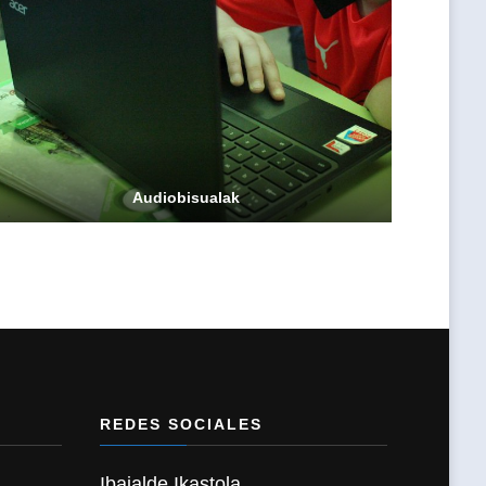
Audiobisualak
REDES SOCIALES
Ibaialde Ikastola