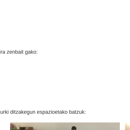
ra zenbait gako:
urki ditzakegun espazioetako batzuk: