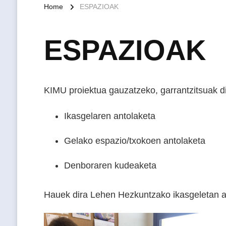
Home
ESPAZIOAK
ESPAZIOAK
KIMU proiektua gauzatzeko, garrantzitsuak di
Ikasgelaren antolaketa
Gelako espazio/txokoen antolaketa
Denboraren kudeaketa
Hauek dira Lehen Hezkuntzako ikasgeletan a