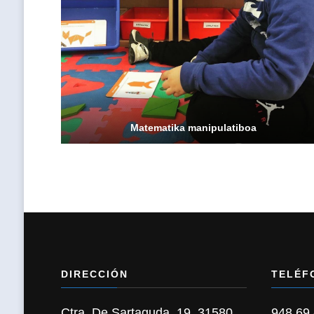
Matematika manipulatiboa
DIRECCIÓN
TELÉF
Ctra. De Sartaguda, 19, 31580
948 69