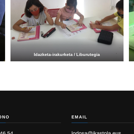
Idazketa-irakurketa / Liburutegia
ONO
EMAIL
 46 54
lodosa@ikastola.eus