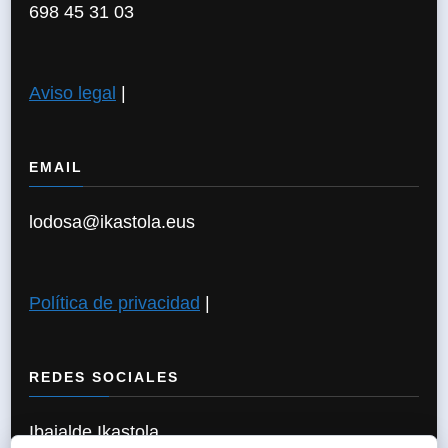
698 45 31 03
Aviso legal
|
EMAIL
lodosa@ikastola.eus
Política de privacidad
|
REDES SOCIALES
Ibaialde Ikastola