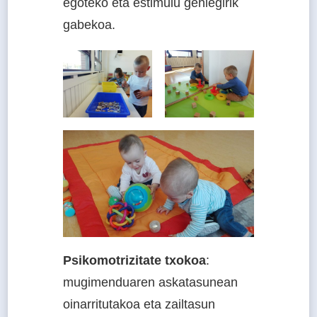
egoteko eta estimulu gehiegirik
gabekoa.
Psikomotrizitate txokoa
:
mugimenduaren askatasunean
oinarritutakoa eta zailtasun