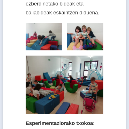
ezberdinetako bideak eta
baliabideak eskaintzen diduena.
Esperimentaziorako txokoa
: