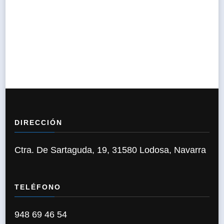
DIRECCIÓN
Ctra. De Sartaguda, 19, 31580 Lodosa, Navarra
TELÉFONO
948 69 46 54