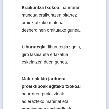
Eraikuntza txokoa
: haurraren
mundua eraikuntzen bitartez
proiektatzeko material
desberdinen ornitutako gunea.
Liburutegia
: liburutegiaz gain,
giro lasaia eta erlaxatua
eskeintzen duen gunea.
Materialekin jarduera
proiektiboak egiteko txokoa
:
haurraren proiekzioak
adierazteko material eta
proposamen desberdinak