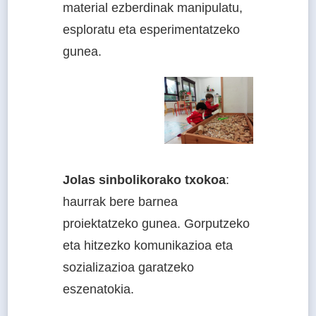
material ezberdinak manipulatu,
esploratu eta esperimentatzeko
gunea.
Jolas sinbolikorako txokoa
:
haurrak bere barnea
proiektatzeko gunea. Gorputzeko
eta hitzezko komunikazioa eta
sozializazioa garatzeko
eszenatokia.