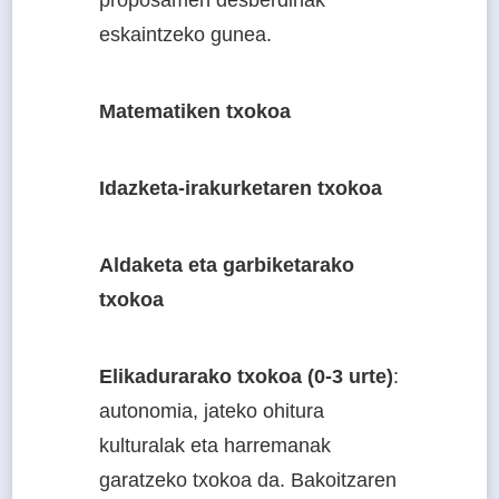
eskaintzeko gunea.
Matematiken txokoa
Idazketa-irakurketaren txokoa
Aldaketa eta garbiketarako
txokoa
Elikadurarako txokoa
(0-3 urte)
:
autonomia, jateko ohitura
kulturalak eta harremanak
garatzeko txokoa da. Bakoitzaren