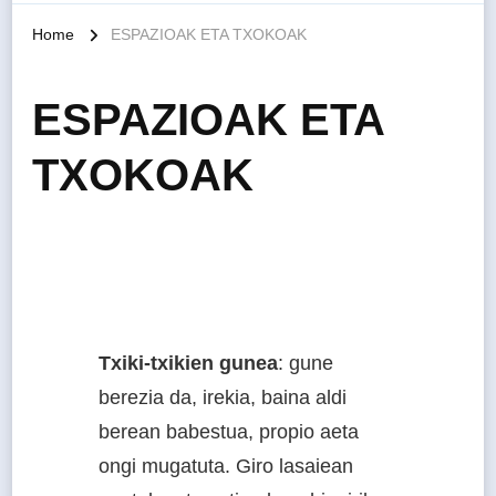
Home
ESPAZIOAK ETA TXOKOAK
ESPAZIOAK ETA
TXOKOAK
Txiki-txikien gunea
: gune
berezia da, irekia, baina aldi
berean babestua, propio aeta
ongi mugatuta. Giro lasaiean