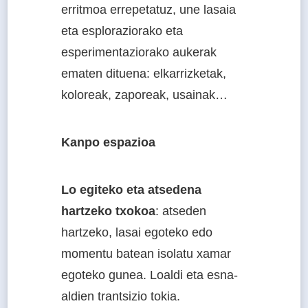
erritmoa errepetatuz, une lasaia
eta esploraziorako eta
esperimentaziorako aukerak
ematen dituena: elkarrizketak,
koloreak, zaporeak, usainak…
Kanpo espazioa
Lo egiteko eta atsedena
hartzeko txokoa
: atseden
hartzeko, lasai egoteko edo
momentu batean isolatu xamar
egoteko gunea. Loaldi eta esna-
aldien trantsizio tokia.