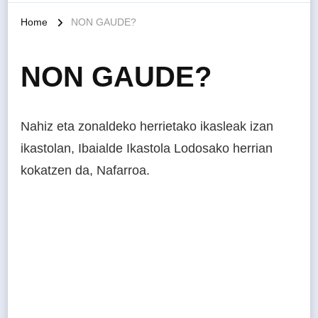
Home
NON GAUDE?
NON GAUDE?
Nahiz eta zonaldeko herrietako ikasleak izan
ikastolan, Ibaialde Ikastola Lodosako herrian
kokatzen da, Nafarroa.