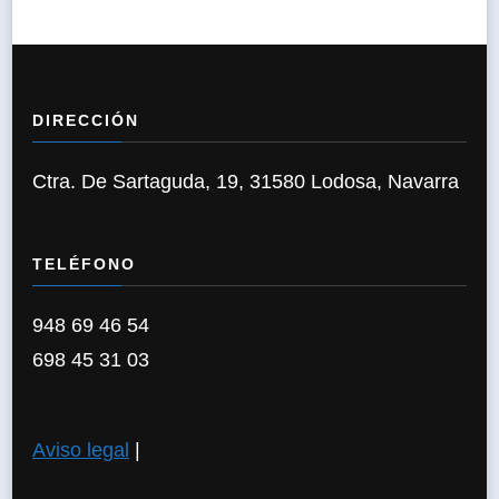
DIRECCIÓN
Ctra. De Sartaguda, 19, 31580 Lodosa, Navarra
TELÉFONO
948 69 46 54
698 45 31 03
Aviso legal
|