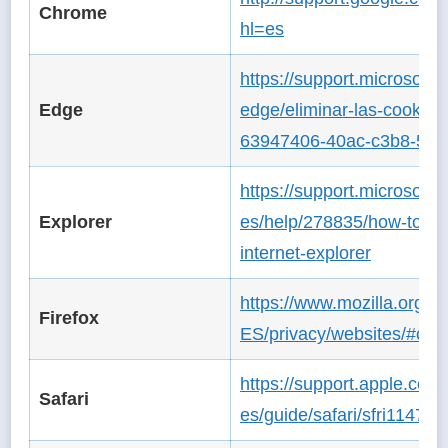
Chrome
hl=es
https://support.microsoft.
Edge
edge/eliminar-las-cookies
63947406-40ac-c3b8-57
https://support.microsoft.
Explorer
es/help/278835/how-to-dele
internet-explorer
https://www.mozilla.org/es
Firefox
ES/privacy/websites/#coo
https://support.apple.com/
Safari
es/guide/safari/sfri11471