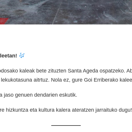
leetan!
Lodosako kaleak bete zituzten Santa Ageda ospatzeko. Abe
ini lekukotasuna aitrtuz. Nola ez, gure Goi Erriberako kale
 jaso genuen dendarien eskutik.
re hizkuntza eta kultura kalera ateratzen jarraituko dugu