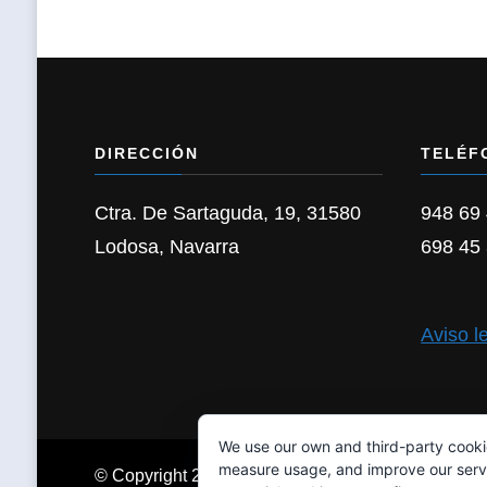
DIRECCIÓN
TELÉF
Ctra. De Sartaguda, 19, 31580
948 69
Lodosa, Navarra
698 45
Aviso l
We use our own and third-party cooki
measure usage, and improve our servic
© Copyright 2026
IBAIALDE IKASTOLA
. All Right