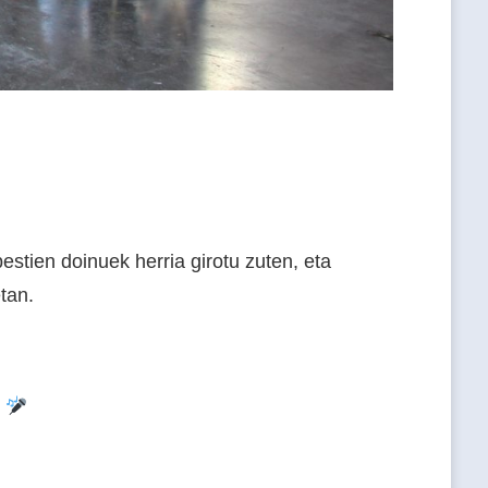
stien doinuek herria girotu zuten, eta
etan.
!