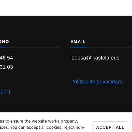
ONO
EMAIL
 46 54
lodosa@ikastola.eus
 31 03
Política de privacidad
|
egal
|
es to ensure the website works properly,
ACCEPT ALL
es. You can accept all cookies, reject non-
s Reserved. Chic Lite |