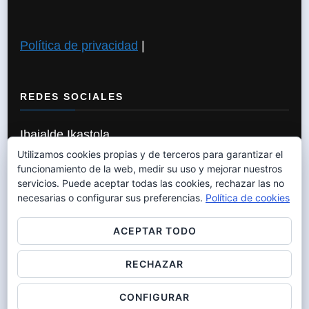
Política de privacidad
|
REDES SOCIALES
Ibaialde Ikastola
Utilizamos cookies propias y de terceros para garantizar el
funcionamiento de la web, medir su uso y mejorar nuestros
servicios. Puede aceptar todas las cookies, rechazar las no
Política de Cookies
|
necesarias o configurar sus preferencias.
Política de cookies
ACEPTAR TODO
RECHAZAR
© Copyright 2026
IBAIALDE IKASTOLA
. Todos los
derechos reservados. Chic Lite | Desarrollado por
Rara
CONFIGURAR
Themes
.Funciona con
WordPress
.