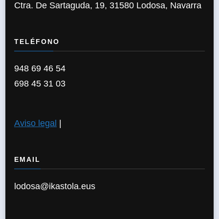
Ctra. De Sartaguda, 19, 31580 Lodosa, Navarra
TELÉFONO
948 69 46 54
698 45 31 03
Aviso legal
|
EMAIL
lodosa@ikastola.eus