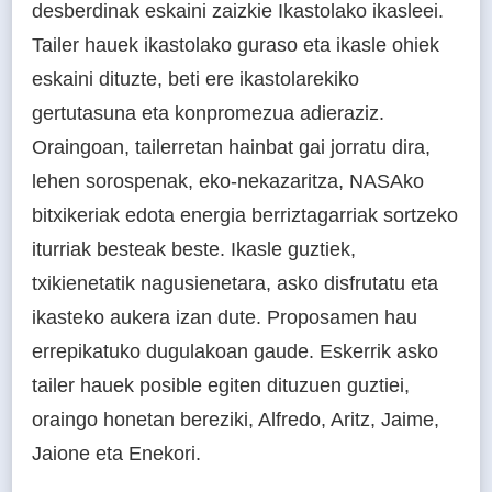
desberdinak eskaini zaizkie Ikastolako ikasleei.
Tailer hauek ikastolako guraso eta ikasle ohiek
eskaini dituzte, beti ere ikastolarekiko
gertutasuna eta konpromezua adieraziz.
Oraingoan, tailerretan hainbat gai jorratu dira,
lehen sorospenak, eko-nekazaritza, NASAko
bitxikeriak edota energia berriztagarriak sortzeko
iturriak besteak beste. Ikasle guztiek,
txikienetatik nagusienetara, asko disfrutatu eta
ikasteko aukera izan dute. Proposamen hau
errepikatuko dugulakoan gaude. Eskerrik asko
tailer hauek posible egiten dituzuen guztiei,
oraingo honetan bereziki, Alfredo, Aritz, Jaime,
Jaione eta Enekori.