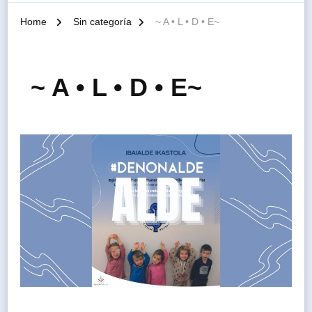
Home
Sin categoría
~ A • L • D • E~
~ A • L • D • E~