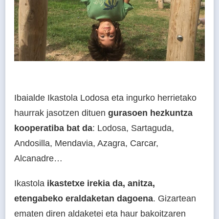
Ibaialde Ikastola Lodosa eta ingurko herrietako
haurrak jasotzen dituen
gurasoen hezkuntza
kooperatiba bat da
: Lodosa, Sartaguda,
Andosilla, Mendavia, Azagra, Carcar,
Alcanadre…
Ikastola
ikastetxe irekia da, anitza,
etengabeko eraldaketan dagoena
. Gizartean
ematen diren aldaketei eta haur bakoitzaren