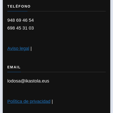
TELÉFONO
948 69 46 54
698 45 31 03
Aviso legal
|
EMAIL
lodosa@ikastola.eus
Política de privacidad
|