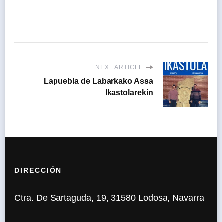
NEXT ARTICLE
Lapuebla de Labarkako Assa
Ikastolarekin
DIRECCIÓN
Ctra. De Sartaguda, 19, 31580 Lodosa, Navarra