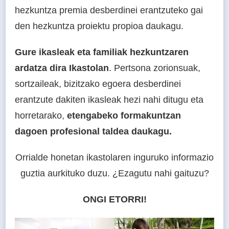
hezkuntza premia desberdinei erantzuteko gai
den hezkuntza proiektu propioa daukagu.
Gure ikasleak eta familiak hezkuntzaren
ardatza dira Ikastolan
. Pertsona zorionsuak,
sortzaileak, bizitzako egoera desberdinei
erantzute dakiten ikasleak hezi nahi ditugu eta
horretarako,
etengabeko formakuntzan
dagoen profesional taldea daukagu.
Orrialde honetan ikastolaren inguruko informazio
guztia aurkituko duzu. ¿Ezagutu nahi gaituzu?
ONGI ETORRI!