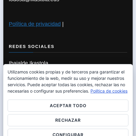
Política de privacidad
|
REDES SOCIALES
Ibaialde Ikastola
Utilizamos cookies propias y de terceros para garantizar el
funcionamiento de la web, medir su uso y mejorar nuestros
servicios. Puede aceptar todas las cookies, rechazar las no
Política de Cookies
|
necesarias o configurar sus preferencias.
Política de cookies
ACEPTAR TODO
RECHAZAR
© Copyright 2026
IBAIALDE IKASTOLA
. Todos los
derechos reservados. Chic Lite | Desarrollado por
Rara
CONFIGURAR