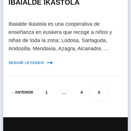
IBAIALDE IKASTOLA
Ibaialde Ikastola es una cooperativa de
enseñanza en euskera que recoge a niños y
niñas de toda la zona: Lodosa, Sartaguda,
Andosilla, Mendavia, Azagra, Alcanadre, …
SEGUIR LEYENDO
Paginación
PÁGINA
PÁGINA
PÁGINA
1
…
4
5
ANTERIOR
de
entradas