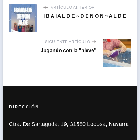
ARTÍCULO ANTERIOR
I B A I A L D E ~ D E N O N ~ A L D E
SIGUIENTE ARTÍCULO
Jugando con la "nieve"
DIRECCIÓN
Ctra. De Sartaguda, 19, 31580 Lodosa, Navarra